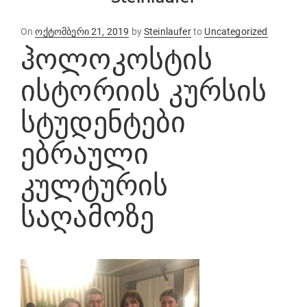
Posted
On
ოქტომბერი 21, 2019
by
Steinlaufer
to
Uncategorized
ჰოლოკოსტის
on
ისტორიის კურსის
სტუდენტები
ებრაული
კულტურის
საღამოზე